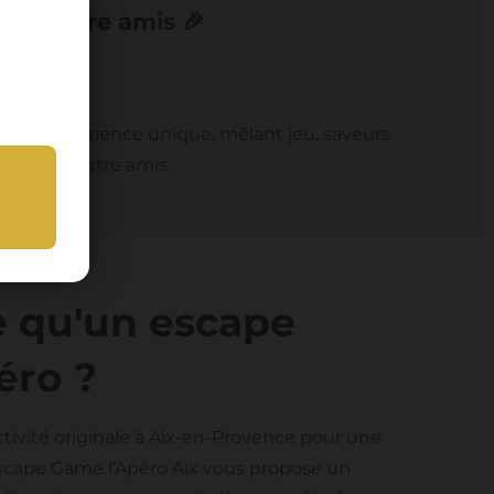
rées entre amis 🎉
e une expérience unique, mêlant jeu, saveurs
émorable entre amis.
e qu'un escape
éro ?
tivité originale à Aix-en-Provence pour une
Escape Game l’Apéro Aix vous propose un