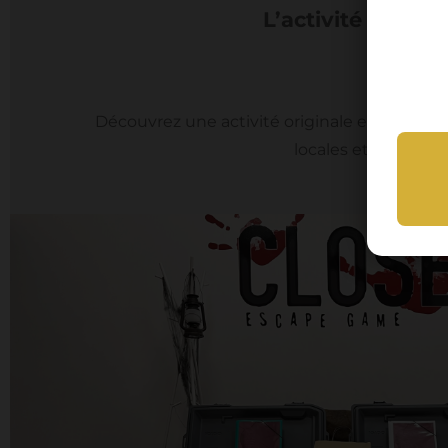
L’activité la plu
Découvrez une activité originale et convivi
locales et fous rir