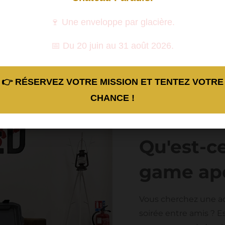
s originale à Aix-en-Provence pour vos soi
🍷 Une enveloppe par glacière.
RÉSERVER MON APÉRO 🔥
📅 Du 20 juin au 31 août 2026.
ale à Aix-en-Provence. L'escape game apéro vous propos
es, directement chez vous. Préparez-vous à une soirée m
👉 RÉSERVEZ VOTRE MISSION ET TENTEZ VOTRE
CHANCE !
Qu'est-c
game ap
Vous cherchez une ac
soirée entre amis ? 