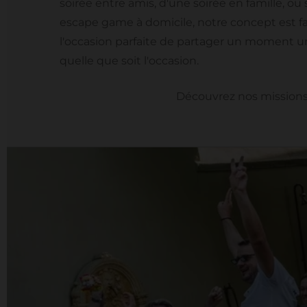
soirée entre amis, d'une soirée en famille, o
escape game à domicile, notre concept est fai
l'occasion parfaite de partager un moment u
quelle que soit l'occasion.
Découvrez nos mission