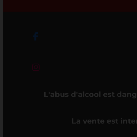
F
a
c
e
I
b
n
o
s
o
L'abus d'alcool est dan
t
k
a
g
La vente est int
r
a