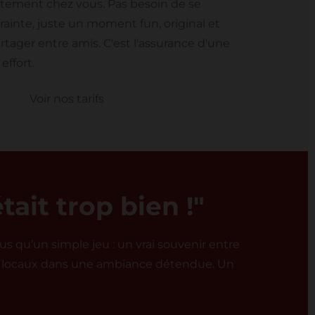
ectement chez vous. Pas besoin de se
rainte, juste un moment fun, original et
rtager entre amis. C'est l'assurance d'une
effort.
Voir nos tarifs
tait trop bien !"
s qu’un simple jeu : un vrai souvenir entre
its locaux dans une ambiance détendue. Un