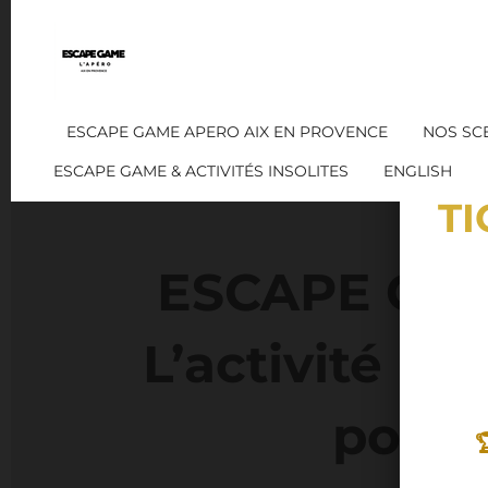
Passer
au
contenu
principal
ESCAPE GAME APERO AIX EN PROVENCE
NOS SC
ESCAPE GAME & ACTIVITÉS INSOLITES
ENGLISH
TI
ESCAPE GAM
L’activité la
pour 
